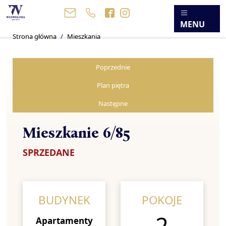
MENU
Strona główna
Mieszkania
Poprzednie
Plan piętra
Następne
Mieszkanie 6/85
SPRZEDANE
BUDYNEK
POKOJE
2
Apartamenty