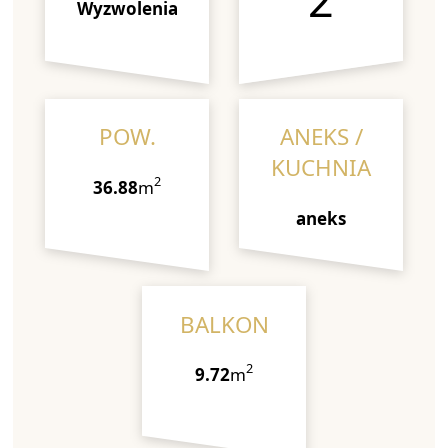
Wyzwolenia
POW.
ANEKS /
KUCHNIA
2
36.88
m
aneks
BALKON
2
9.72
m