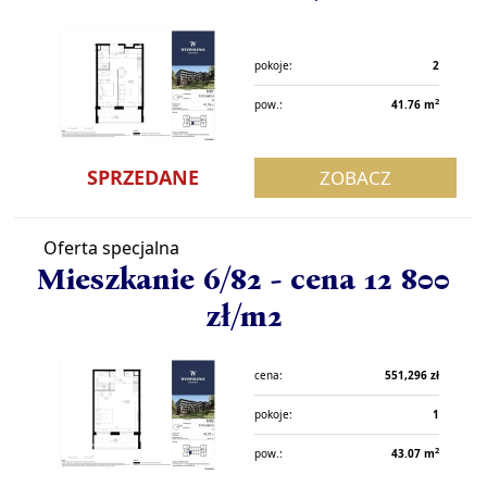
pokoje:
2
2
pow.:
41.76 m
SPRZEDANE
ZOBACZ
Oferta specjalna
Mieszkanie 6/82 - cena 12 800
zł/m2
cena:
551,296 zł
pokoje:
1
2
pow.:
43.07 m