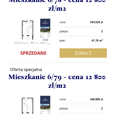
zł/m2
cena:
534,528 zł
pokoje:
2
2
pow.:
41.76 m
SPRZEDANE
ZOBACZ
Oferta specjalna
Mieszkanie 6/79 - cena 12 800
zł/m2
cena:
540,800 zł
pokoje:
2