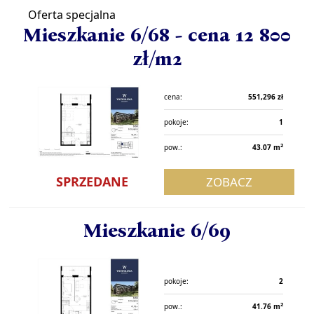
Oferta specjalna
Mieszkanie 6/68 - cena 12 800
zł/m2
cena:
551,296 zł
pokoje:
1
2
pow.:
43.07 m
SPRZEDANE
ZOBACZ
Mieszkanie 6/69
pokoje:
2
2
pow.:
41.76 m