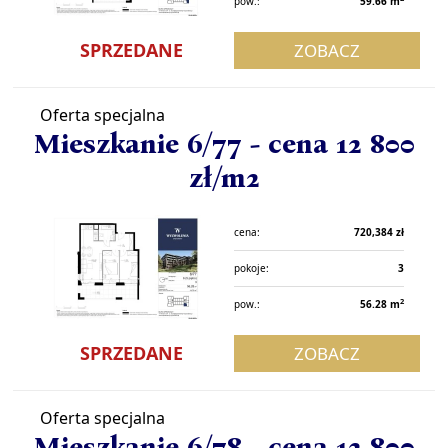
pow.:
59.66 m
SPRZEDANE
ZOBACZ
Oferta specjalna
Mieszkanie 6/77 - cena 12 800
zł/m2
cena:
720,384 zł
pokoje:
3
2
pow.:
56.28 m
SPRZEDANE
ZOBACZ
Oferta specjalna
Mieszkanie 6/78 - cena 12 800