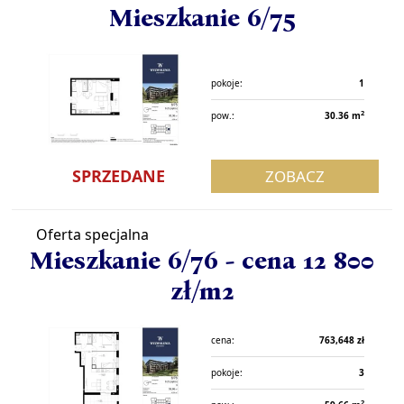
Mieszkanie 6/75
pokoje:
1
2
pow.:
30.36 m
SPRZEDANE
ZOBACZ
Oferta specjalna
Mieszkanie 6/76 - cena 12 800
zł/m2
cena:
763,648 zł
pokoje:
3
2