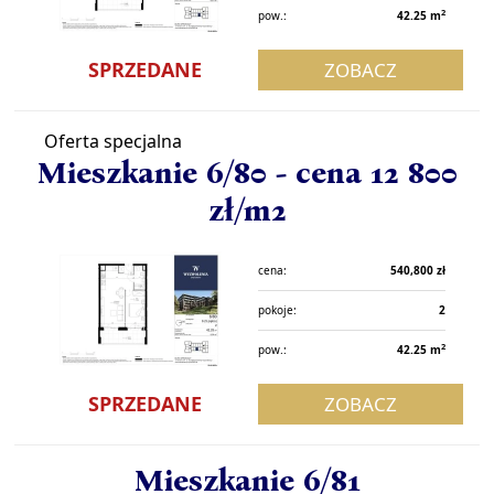
2
pow.:
42.25 m
SPRZEDANE
ZOBACZ
Oferta specjalna
Mieszkanie 6/80 - cena 12 800
zł/m2
cena:
540,800 zł
pokoje:
2
2
pow.:
42.25 m
SPRZEDANE
ZOBACZ
Mieszkanie 6/81