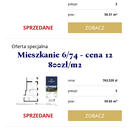
pokoje:
3
2
pow.:
56.51 m
SPRZEDANE
ZOBACZ
Oferta specjalna
Mieszkanie 6/74 - cena 12
800zł/m2
cena:
763,520 zł
pokoje:
3
2
pow.:
59.65 m
SPRZEDANE
ZOBACZ