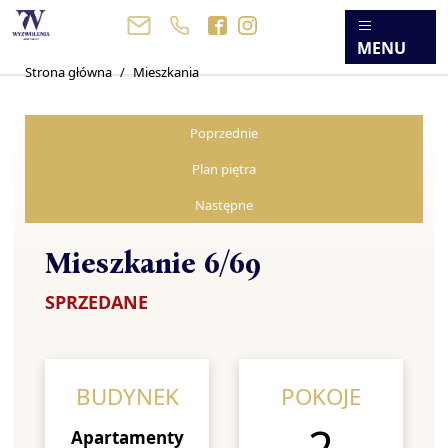
MENU
Strona główna
Mieszkania
Poprzednie
Plan piętra
Następne
Mieszkanie 6/69
SPRZEDANE
BUDYNEK
POKOJE
2
Apartamenty