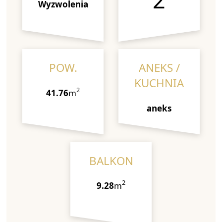
Wyzwolenia
POW.
ANEKS /
KUCHNIA
2
41.76
m
aneks
BALKON
2
9.28
m