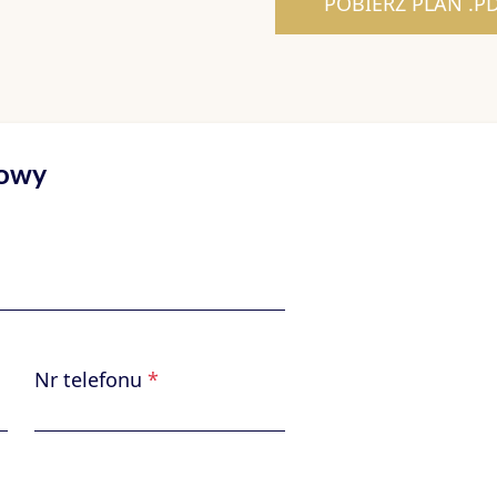
POBIERZ PLAN .P
towy
Nr telefonu
*