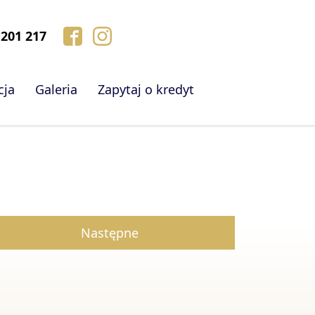
 201 217
cja
Galeria
Zapytaj o kredyt
Następne