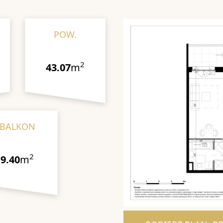
POW.
2
43.07
m
BALKON
2
9.40
m