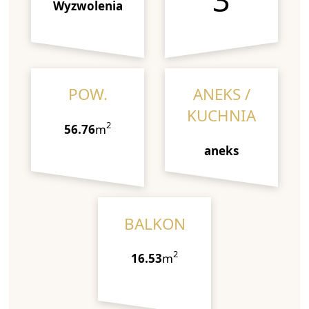
Wyzwolenia
POW.
ANEKS /
KUCHNIA
2
56.76
m
aneks
BALKON
2
16.53
m