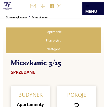
MENU
Strona główna
Mieszkania
Poprzednie
Plan piętra
Następne
Mieszkanie 3/25
SPRZEDANE
BUDYNEK
POKOJE
3
Apartamenty